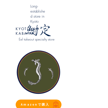
​Long-
establishe
d store in
Kyoto
KYOTO NO
KABAYAKI
Eel takeout specialty store
Amazonで購入