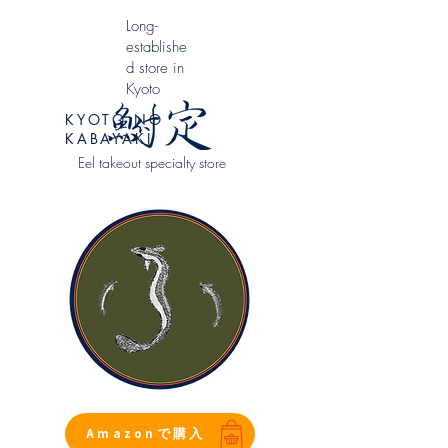
​Long-
establishe
d store in
Kyoto
KYOTO NO
KABAYAKI
Eel takeout specialty store
Amazonで購入