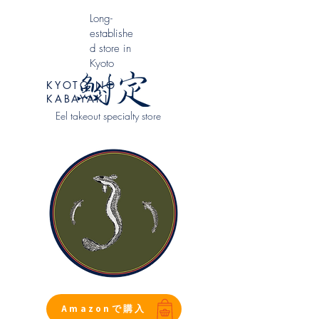
​Long-
establishe
d store in
Kyoto
KYOTO NO
KABAYAKI
Eel takeout specialty store
Amazonで購入