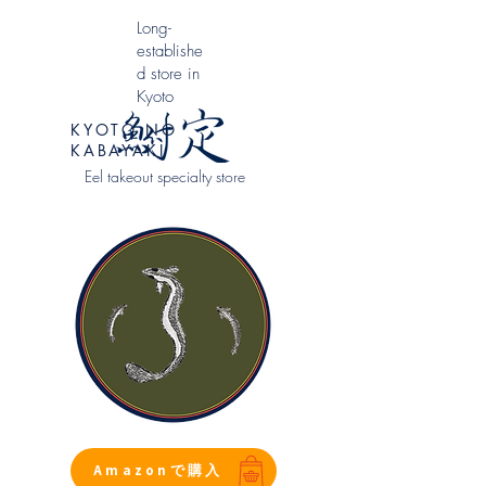
​Long-
establishe
d store in
Kyoto
KYOTO NO
KABAYAKI
Eel takeout specialty store
Amazonで購入