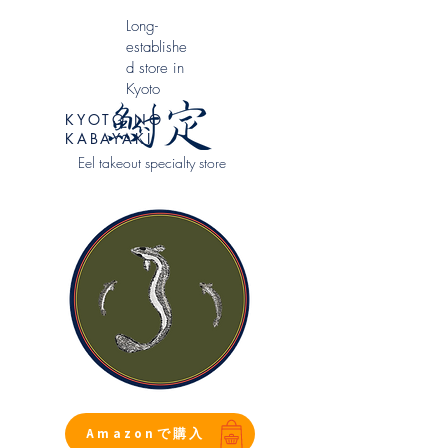
​Long-
establishe
d store in
Kyoto
KYOTO NO
KABAYAKI
Eel takeout specialty store
Amazonで購入