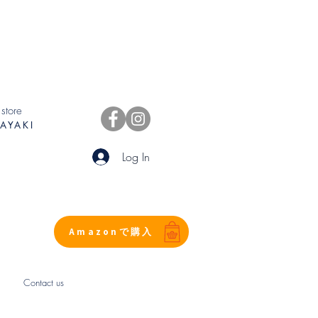
 store
AYAKI
Log In
Amazonで購入
Contact us