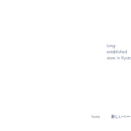
​Long-
established
store in Kyot
home
新しいペー