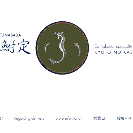
FUNASADA
Eel takeout specialty
KYOTO NO KAB
o
ジ
Regarding delivery
Store information
営業日
お知らせ